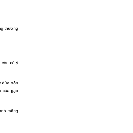
ng thường 
còn có ý 
 dừa trộn 
o của gạo 
canh măng 