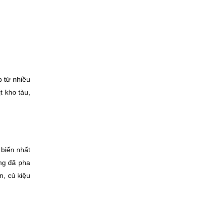
từ nhiều 
 kho tàu, 
biến nhất 
ng đã pha 
, củ kiệu 