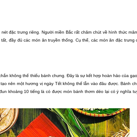
 nét đặc trưng riêng. Người miền Bắc rất chăm chút về hình thức mâm
ất, đầy đủ các món ăn truyền thống. Cụ thể, các món ăn đặc trưng c
chắn không thể thiếu bánh chưng. Đây là sự kết hợp hoàn hảo của gạo
úp tạo nên một hương vị ngày Tết không thể lẫn vào đâu được. Bánh c
đun khoảng 10 tiếng là có được món bánh thơm dẻo lại có ý nghĩa tuy