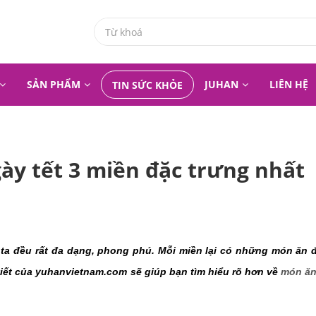
SẢN PHẨM
JUHAN
LIÊN HỆ
TIN SỨC KHỎE
ày tết 3 miền đặc trưng nhất
1
ta đều rất đa dạng, phong phú. Mỗi miền lại có những món ăn đ
viết của yuhanvietnam.com sẽ giúp bạn tìm hiểu rõ hơn về 
món ăn 