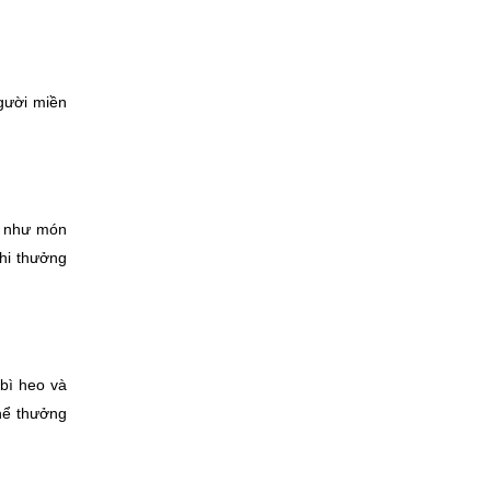
ười miền 
 như món 
hi thưởng 
ì heo và 
hể thưởng 