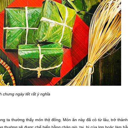
 chưng ngày tết rất ý nghĩa
ng ta thường thấy món thịt đông. Món ăn này đã có từ lâu, trở thàn
ng thường sẽ được chế biến bằng chân giò, tai, bì của lợn hoặc làm bằng