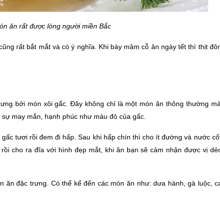
ón ăn rất được lòng người miền Bắc
cũng rất bắt mắt và có ý nghĩa. Khi bày mâm cỗ ăn ngày tết thì thịt đô
ưng bởi món xôi gấc. Đây không chỉ là một món ăn thông thường mà 
ợc sự may mắn, hạnh phúc như màu đỏ của gấc. 
ấc tươi rồi đem đi hấp. Sau khi hấp chín thì cho ít đường và nước cốt
rồi cho ra đĩa với hình đẹp mắt, khi ăn bạn sẽ cảm nhận được vị dẻ
ón ăn đặc trưng. Có thể kể đến các món ăn như: dưa hành, gà luộc, 