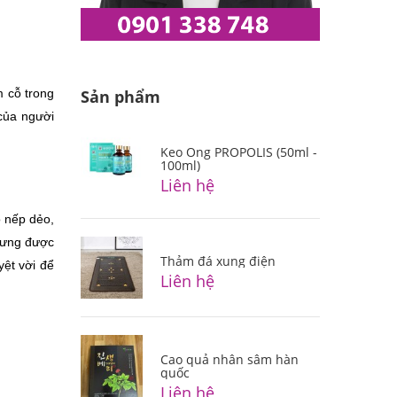
 cỗ trong 
Sản phẩm
ủa người 
Keo Ong PROPOLIS (50ml -
100ml)
Liên hệ
 nếp dẻo, 
hưng được 
Thảm đá xung điện
ệt vời để 
Liên hệ
Cao quả nhân sâm hàn
quốc
Liên hệ