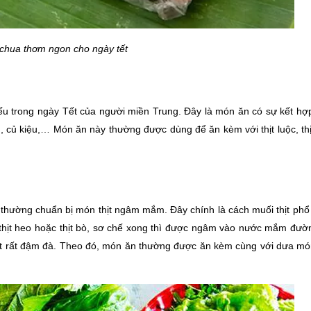
hua thơm ngon cho ngày tết
 trong ngày Tết của người miền Trung. Đây là món ăn có sự kết hợp 
, củ kiệu,… Món ăn này thường được dùng để ăn kèm với thịt luộc, thịt
thường chuẩn bị món thịt ngâm mắm. Đây chính là cách muối thịt phổ 
à thịt heo hoặc thịt bò, sơ chế xong thì được ngâm vào nước mắm đườ
ngọt rất đậm đà. Theo đó, món ăn thường được ăn kèm cùng với dưa món