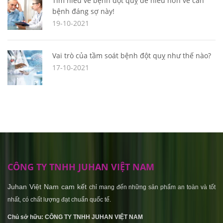
Tìm hiểu về bệnh đột quỵ để hiểu hơn về căn
bệnh đáng sợ này!
19-10-2021
Vai trò của tầm soát bệnh đột quỵ như thế nào?
17-10-2021
CÔNG TY TNHH JUHAN VIỆT NAM
Juhan Việt Nam cam kết
chỉ mang đến những sản phẩm an toàn và tốt
nhất, có chất lượng đạt chuẩn quốc tế.
Chủ sở hữu: CÔNG TY TNHH JUHAN VIỆT NAM