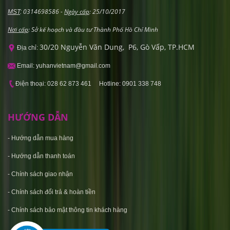
0314698586 -
Ngày cấp
: 25/10/2017
MST
:
Nơi cấp
: Sở kế hoạch và đầu tư Thành Phố Hồ Chí Minh
30/20 Nguyễn Văn Dung, P6, Gò Vấp, TP.HCM
Địa chỉ:
Email: yuhanvietnam@gmail.com
Điện thoại: 028 62 873 461 Hotline: 0901 338 748
HƯỚNG DẪN
-
Hướng dẫn mua hàng
-
Hướng dẫn thanh toán
-
Chính sách giao nhận
-
Chính sách đổi trả & hoàn tiền
-
C
hính sách bảo mật thông tin khách hàng