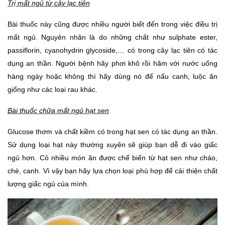
Trị mất ngủ từ cây lạc tiên
Bài thuốc này cũng được nhiều người biết đến trong việc điều trị 
mất ngủ. Nguyên nhân là do những chất như sulphate ester, 
passiflorin, cyanohydrin glycoside,… có trong cây lạc tiên có tác 
dụng an thần. Người bệnh hãy phơi khô rồi hãm với nước uống 
hàng ngày hoặc không thì hãy dùng nó để nấu canh, luộc ăn 
giống như các loại rau khác. 
Bài thuốc chữa mất ngủ hạt sen
Glucose thơm và chất kiềm có trong hạt sen có tác dụng an thần. 
Sử dụng loại hạt này thường xuyên sẽ giúp bạn dễ đi vào giấc 
ngủ hơn. Có nhiều món ăn được chế biến từ hạt sen như cháo, 
chè, canh. Vì vậy bạn hãy lựa chọn loại phù hợp để cải thiện chất 
lượng giấc ngủ của mình. 