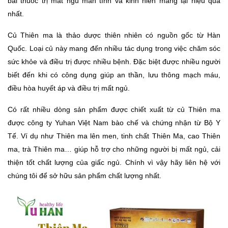
bài thuốc trị mất ngủ mãn tính và kinh niên mang lại hiệu quả 
nhất. 
Củ Thiên ma là thảo dược thiên nhiên có nguồn gốc từ Hàn 
Quốc. Loại củ này mang đến nhiều tác dụng trong việc chăm sóc 
sức khỏe và điều trị được nhiều bệnh. Đặc biệt được nhiều người 
biết đến khi có công dụng giúp an thần, lưu thông mạch máu, 
điều hòa huyết áp và điều trị mất ngủ. 
Có rất nhiều dòng sản phẩm được chiết xuất từ củ Thiên ma 
được công ty Yuhan Việt Nam bào chế và chứng nhận từ Bộ Y 
Tế. Ví dụ như Thiên ma lên men, tinh chất Thiên Ma, cao Thiên 
ma, trà Thiên ma… giúp hỗ trợ cho những người bị mất ngủ, cải 
thiện tốt chất lượng của giấc ngủ. Chính vì vậy hãy liên hệ với 
chúng tôi để sở hữu sản phẩm chất lượng nhất. 