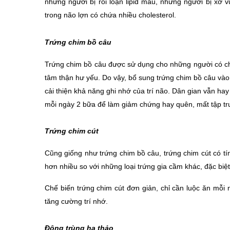
những người bị rối loạn lipid máu, những người bị xơ v
trong não lợn có chứa nhiều cholesterol.
Trứng chim bồ câu
Trứng chim bồ câu được sử dụng cho những người có chứn
tâm thận hư yếu. Do vậy, bổ sung trứng chim bồ câu vào b
cải thiện khả năng ghi nhớ của trí não. Dân gian vẫn ha
mỗi ngày 2 bữa để làm giảm chứng hay quên, mất tập tr
Trứng chim cút
Cũng giống như trứng chim bồ câu, trứng chim cút có tính 
hơn nhiều so với những loại trứng gia cầm khác, đặc biệt 
Chế biến trứng chim cút đơn giản, chỉ cần luộc ăn mỗi n
tăng cường trí nhớ.
Đông trùng hạ thảo