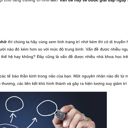
gì cho tăng cường trí nhớ
 tốt? Vấn đề này sẽ được giải đáp ngay 
nhớ 
thì chúng ta hãy cùng xem tình trạng trí nhớ kém thì có di truyền 
ười nào đó kém hơn so với mức độ trung bình. Vấn đề được nhiều ngườ
ác thế hệ hay không? Đây cũng là vấn đề được nhiều nhà khoa học trên
 các tế bào thần kinh trong não của bạn. Một nguyên nhân nào đó từ m
 thương, các liên kết khó hình thành và gây ra hiện tượng suy giảm trí