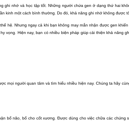
g ghi nhớ và học tập tốt. Những người chứa gen ở dạng thứ hai khôn
thần kinh một cách bình thường. Do đó, khả năng ghi nhớ không được tố
các thế hệ. Nhưng ngay cả khi bạn không may mắn nhận được gen khiến
hy vọng. Hiện nay, bạn có nhiều biện pháp giúp cải thiện khả năng gh
ược mọi người quan tâm và tìm hiểu nhiều hiện nay. Chúng ta hãy cùng
i thận bổ não, bổ cho cốt xương. Được dùng cho việc chữa các chứng 