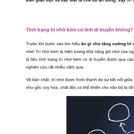
kiện giáo dục và đặc biệt là chế độ ăn uống. Vậy
ăn 
Tình trạng trí nhớ kém có tính di truyền không?
Trước khi bước vào tìm hiểu 
ăn gì cho tăng cường trí 
nhé! 
Trí nhớ kém là hiện tượng khả năng ghi nhớ của ng
là liệu tình trạng trí nhớ kém có di truyền được qua c
nghiên cứu rất nhiều năm qua.
Về bản chất, trí nhớ được hình thành do sự kết nối giữa
như gốc oxy hóa, chất độc có thể khiến cho não bộ bị tổn