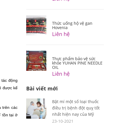
Thức uống hộ vệ gan
Hovenia
Liên hệ
Thực phẩm bảo vệ sức
khỏe YUHAN PINE NEEDLE
OIL
Liên hệ
 tác động 
Bài viết mới
ẽ được kế 
Bật mí một số loại thuốc
 trên các 
điều trị bệnh đột quỵ tốt
nhất hiện nay của Mỹ
tồn tại ở 
23-10-2021