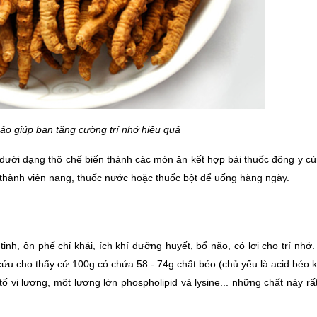
ảo giúp bạn tăng cường trí nhớ hiệu quả
ưới dạng thô chế biến thành các món ăn kết hợp bài thuốc đông y cùng
chế thành viên nang, thuốc nước hoặc thuốc bột để uống hàng ngày.
nh, ôn phế chỉ khái, ích khí dưỡng huyết, bổ não, có lợi cho trí nhớ.
cứu cho thấy cứ 100g có chứa 58 - 74g chất béo (chủ yếu là acid béo k
ố vi lượng, một lượng lớn phospholipid và lysine... những chất này rất 