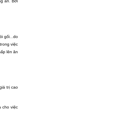
g ăn. Bởi 
 gối...do 
rong việc 
ấp lên ăn 
á trị cao 
 cho việc 