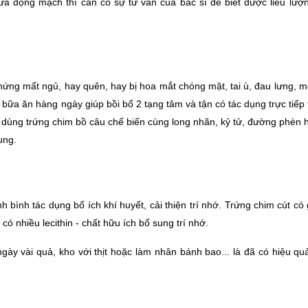
ữa động mạch thì cần có sự tư vấn của bác sĩ để biết được liều lượn
g mất ngủ, hay quên, hay bị hoa mắt chóng mặt, tai ù, đau lưng, mỏi
ữa ăn hàng ngày giúp bồi bổ 2 tạng tâm và tận có tác dụng trực tiếp t
y dùng trứng chim bồ câu chế biến cùng long nhãn, kỷ tử, đường phèn h
ung.
bình tác dụng bổ ích khí huyết, cải thiện trí nhớ. Trứng chim cút có gi
có nhiều lecithin - chất hữu ích bổ sung trí nhớ.
gày vài quả, kho với thịt hoặc làm nhân bánh bao... là đã có hiệu quả