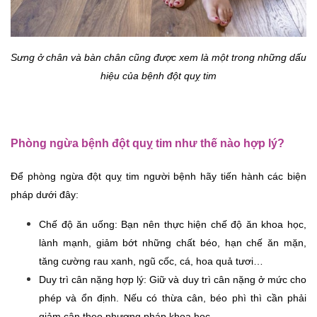
Sưng ở chân và bàn chân cũng được xem là một trong những dấu 
hiệu của bệnh đột quỵ tim
Phòng ngừa bệnh đột quỵ tim như thế nào hợp lý?
Để phòng ngừa đột quỵ tim người bệnh hãy tiến hành các biện 
pháp dưới đây:
Chế độ ăn uống: Bạn nên thực hiện chế độ ăn khoa học, 
lành mạnh, giảm bớt những chất béo, hạn chế ăn mặn, 
tăng cường rau xanh, ngũ cốc, cá, hoa quả tươi…
Duy trì cân nặng hợp lý: Giữ và duy trì cân nặng ở mức cho 
phép và ổn định. Nếu có thừa cân, béo phì thì cần phải 
giảm cân theo phương pháp khoa học