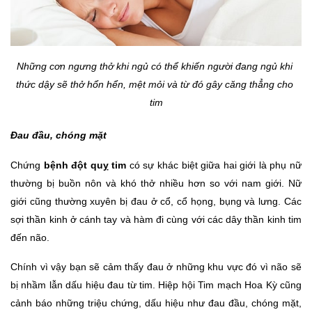
Những cơn ngưng thở khi ngủ có thể khiến người đang ngủ khi 
thức dậy sẽ thở hổn hển, mệt mỏi và từ đó gây căng thẳng cho 
tim
Đau đầu, chóng mặt
Chứng 
bệnh đột quỵ tim
 có sự khác biệt giữa hai giới là phụ nữ 
thường bị buồn nôn và khó thở nhiều hơn so với nam giới. Nữ 
giới cũng thường xuyên bị đau ở cổ, cổ họng, bụng và lưng. Các 
sợi thần kinh ở cánh tay và hàm đi cùng với các dây thần kinh tim 
đến não. 
Chính vì vậy bạn sẽ cảm thấy đau ở những khu vực đó vì não sẽ 
bị nhầm lẫn dấu hiệu đau từ tim. Hiệp hội Tim mạch Hoa Kỳ cũng 
cảnh báo những triệu chứng, dấu hiệu như đau đầu, chóng mặt, 