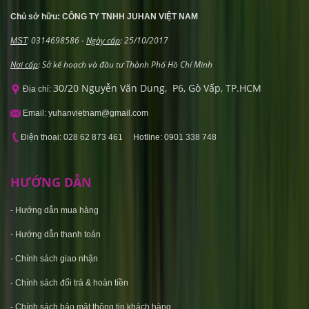
Chủ sở hữu: CÔNG TY TNHH JUHAN VIỆT NAM
0314698586 -
Ngày cấp
: 25/10/2017
MST
:
Nơi cấp
: Sở kế hoạch và đầu tư Thành Phố Hồ Chí Minh
30/20 Nguyễn Văn Dung, P6, Gò Vấp, TP.HCM
Địa chỉ:
Email: yuhanvietnam@gmail.com
Điện thoại: 028 62 873 461 Hotline: 0901 338 748
HƯỚNG DẪN
-
Hướng dẫn mua hàng
-
Hướng dẫn thanh toán
-
Chính sách giao nhận
-
Chính sách đổi trả & hoàn tiền
-
C
hính sách bảo mật thông tin khách hàng