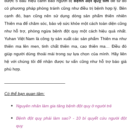
được 5 dấu hiệu cảnh báo người bị 
bệnh đột quỵ tim
 để từ đó 
có phương pháp phòng tránh cũng như điều trị bệnh hợp lý. Bên 
cạnh đó, bạn cũng nên sử dụng dòng sản phẩm thiên nhiên 
Thiên ma để chăm sóc, bảo vệ sức khỏe một cách toàn diện cũng 
như hỗ trợ, phòng ngừa bệnh đột quỵ một cách hiệu quả nhất. 
Yuhan Việt Nam là công ty sản xuất các sản phẩm Thiên ma như 
thiên ma lên men, tinh chất thiên ma, cao thiên ma… Điều đó 
giúp người dùng thoải mái trong sự lựa chọn của mình. Hãy liên 
hệ với chúng tôi để nhận được tư vấn cũng như hỗ trợ báo giá 
phù hợp. 
__________________________
Có thể bạn quan tâm:
Nguyên nhân làm gia tăng bệnh đột quỵ ở người trẻ
Bệnh đột quỵ phải làm sao? - 10 bí quyết cứu người đột
quỵ