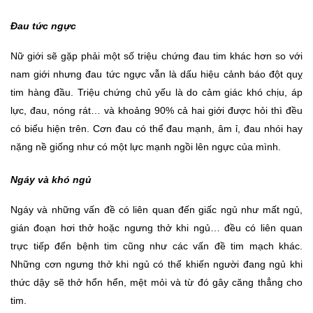
Đau tức ngực
Nữ giới sẽ gặp phải một số triệu chứng đau tim khác hơn so với 
nam giới nhưng đau tức ngực vẫn là dấu hiệu cảnh báo đột quỵ 
tim hàng đầu. Triệu chứng chủ yếu là do cảm giác khó chịu, áp 
lực, đau, nóng rát… và khoảng 90% cả hai giới được hỏi thì đều 
có biểu hiện trên. Cơn đau có thể đau mạnh, âm ỉ, đau nhói hay 
nặng nề giống như có một lực mạnh ngồi lên ngực của mình. 
Ngáy và khó ngủ
Ngáy và những vấn đề có liên quan đến giấc ngủ như mất ngủ, 
gián đoạn hơi thở hoặc ngưng thở khi ngủ… đều có liên quan 
trực tiếp đến bệnh tim cũng như các vấn đề tim mạch khác. 
Những cơn ngưng thở khi ngủ có thể khiến người đang ngủ khi 
thức dậy sẽ thở hổn hển, mệt mỏi và từ đó gây căng thẳng cho 
tim. 