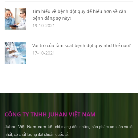
Tìm hiểu về bệnh đột quỵ để hiểu hơn về căn
bệnh đáng sợ này!
19-10-2021
Vai trò của tầm soát bệnh đột quỵ như thế nào?
17-10-2021
CÔNG TY TNHH JUHAN VIỆT NAM
Juhan Việt Nam cam kết
chỉ mang đến những sản phẩm an toàn và tốt
nhất, có chất lượng đạt chuẩn quốc tế.