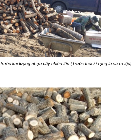
 trước khi lượng nhựa cây nhiều lên 
(Trước thời kì rụng lá và ra lộc)