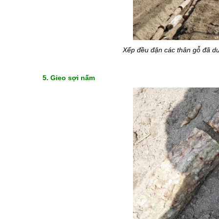
Xếp đều đặn các thân gỗ đã dư
5. G
ieo sợi nấm