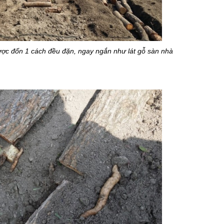
ợc đốn 1 cách đều đặn, ngay ngắn như lát gỗ sàn nhà