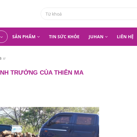
SẢN PHẨM
TIN SỨC KHỎE
JUHAN
LIÊN HỆ
a
SINH TRƯỞNG CỦA THIÊN MA