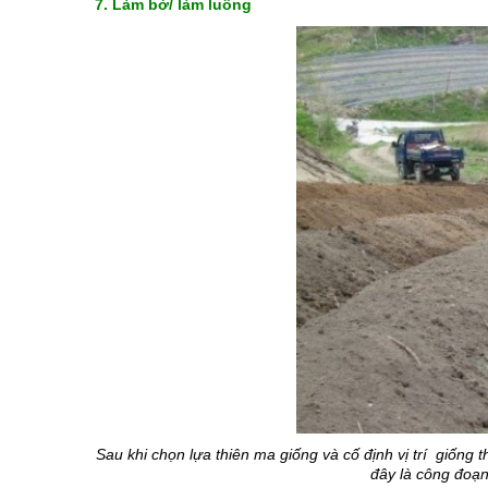
7. L
àm bờ/ làm luống
Sau khi chọn lựa thiên ma giống và cố định vị trí  giống
đây là công đoạ