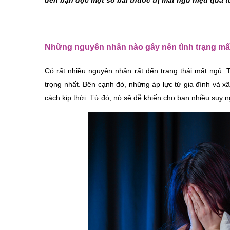
đến bạn đọc một số bài thuốc trị mất ngủ hiệu quả t
Những nguyên nhân nào gây nên tình trạng mấ
Có rất nhiều nguyên nhân rất đến trạng thái mất ngủ. 
trọng nhất. Bên cạnh đó, những áp lực từ gia đình và xã
cách kịp thời. Từ đó, nó sẽ dễ khiến cho bạn nhiều suy 