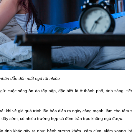
nhân dẫn đến mất ngủ rất nhiều
: cuộc sống ồn ào tấp nập, đặc biệt là ở thành phố, ánh sáng, tiến
thể: khi về già quá trình lão hóa diễn ra ngày càng mạnh, làm cho tâm si
ộn dậy sớm, có nhiều trường hợp cả đêm trằn trọc không ngủ được.
n tính khác gây ra như: bệnh xương khớp, cảm cúm, viêm xoang, bệ