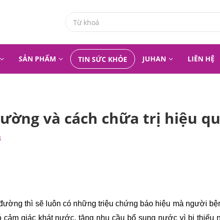
SẢN PHẨM
JUHAN
LIÊN HỆ
TIN SỨC KHỎE
ường và cách chữa trị hiệu q
8
 đường thì sẽ luôn có những triệu chứng báo hiệu mà người bện
 cảm giác khát nước, tăng nhu cầu bổ sung nước vì bị thiếu 