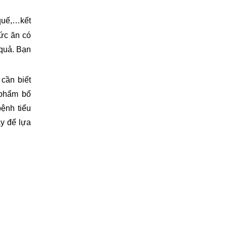
uế,…kết 
ức ăn có 
quả. Bạn 
ần biết 
phẩm bổ 
nh tiểu 
y để lựa 