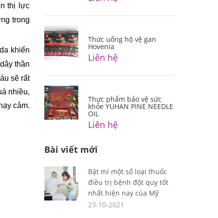
 thị lực 
g trong 
Thức uống hộ vệ gan
Hovenia
da khiến 
Liên hệ
dây thần 
u sẽ rất 
á nhiều, 
Thực phẩm bảo vệ sức
hạy cảm. 
khỏe YUHAN PINE NEEDLE
OIL
Liên hệ
Bài viết mới
Bật mí một số loại thuốc
điều trị bệnh đột quỵ tốt
nhất hiện nay của Mỹ
23-10-2021