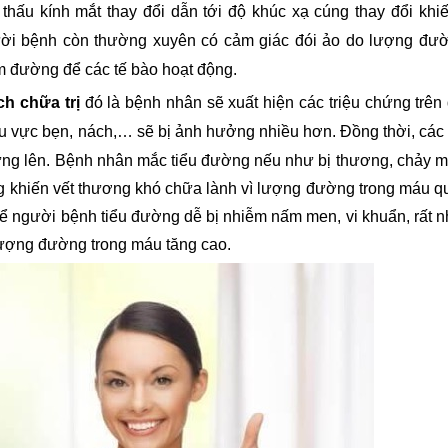
ấu kính mắt thay đổi dẫn tới độ khúc xạ cúng thay đổi khiến
ời bệnh còn thường xuyên có cảm giác đói ảo do lượng đườn
 đường để các tế bào hoạt động. 
h chữa trị 
đó là bệnh nhân sẽ xuất hiện các triệu chứng trên 
 vực bẹn, nách,… sẽ bị ảnh hưởng nhiều hơn. Đồng thời, các 
ng lên. 
Bệnh nhân mắc tiểu đường nếu như bị thương, chảy má
ng khiến vết thương khó chữa lành vì lượng đường trong máu qu
ể người bệnh tiểu đường dễ bị nhiễm nấm men, vi khuẩn, rất n
ượng đường trong máu tăng cao. 