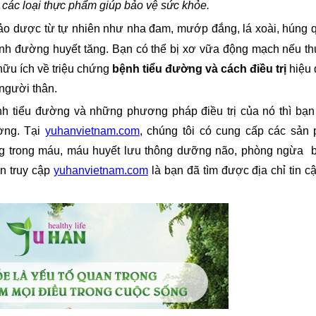
các loại thực phẩm giúp bảo vệ sức khỏe.
ảo dược từ tự nhiên như nha đam, mướp đắng, lá xoài, húng q
ánh đường huyết tăng. Bạn có thể bị xơ vữa động mạch nếu th
hữu ích về triệu chứng 
bệnh tiểu đường và cách điều trị 
hiệu 
người thân. 
 tiểu đường và những phương pháp điều trị của nó thì bạn c
ng. Tại 
yuhanvietnam.com
, chúng tôi có cung cấp các sản 
trong máu, máu huyết lưu thông dưỡng não, phòng ngừa  bệ
n truy cập 
yuhanvietnam.com
 là bạn đã tìm được địa chỉ tin cậ