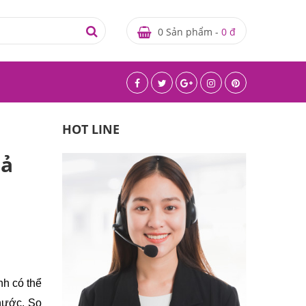
0 Sản phẩm -
0 đ
HOT LINE
uả
h có thể 
nước. So 