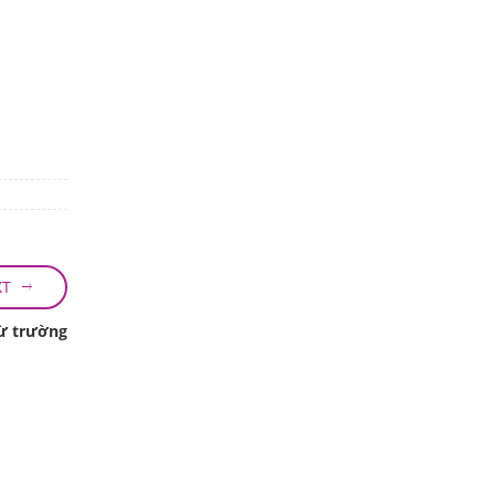
XT
từ trường