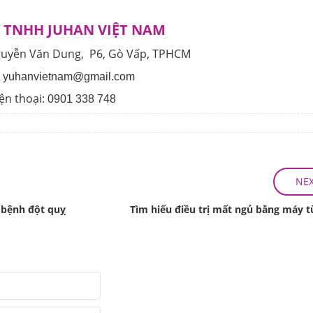
 TNHH JUHAN VIỆT NAM
guyễn Văn Dung, P6, Gò Vấp, TPHCM
:
yuhanvietnam@gmail.com
ện thoại:
0901 338 748
NE
 bệnh đột quỵ
Tìm hiểu điều trị mất ngủ bằng máy 