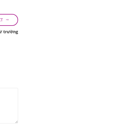
XT
từ trường