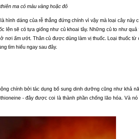
 thiên ma có màu vàng hoặc đỏ
là hình dáng của rễ thẳng đứng chính vì vậy mà loại cây này 
ốc lên sẽ có tựa giống như củ khoai tây. Những củ to như quả t
ở nơi ẩm ướt. Thân củ được dùng làm vị thuốc. Loại thuốc từ c
ùng tìm hiểu ngay sau đây.
ộng chính bởi tác dụng bổ sung dinh dưỡng cũng như khả nă
hioneine - đây được coi là thành phần chống lão hóa. Và nó 