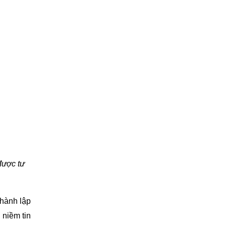
ược tư 
hành lập 
niềm tin 