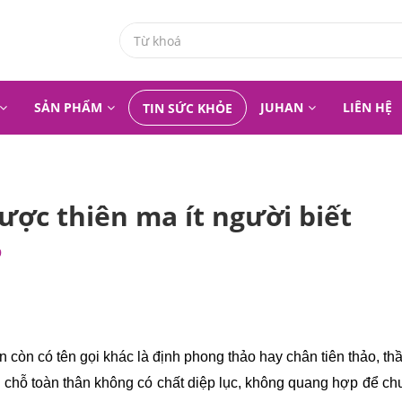
SẢN PHẨM
JUHAN
LIÊN HỆ
TIN SỨC KHỎE
ược thiên ma ít người biết
9
n còn có tên gọi khác là định phong thảo hay chân tiên thảo, thần 
ạ ở chỗ toàn thân không có chất diệp lục, không quang hợp để ch