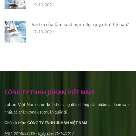
19-10-2021
Vai trò của tầm soát bệnh đột quỵ như thế nào?
17-10-2021
CÔNG TY TNHH JUHAN VIỆT NAM
Juhan Việt Nam cam kết
chỉ mang đến những sản phẩm an toàn và tốt
nhất, có chất lượng đạt chuẩn quốc tế.
Chủ sở hữu: CÔNG TY TNHH JUHAN VIỆT NAM
0314698586 -
Ngày cấp
: 25/10/2017
MST
: