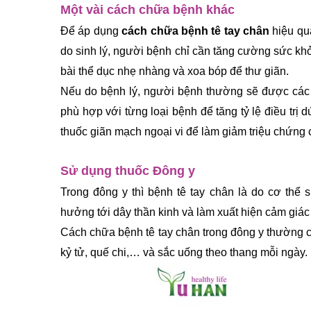
Một vài cách chữa bệnh khác
Để áp dụng
 cách chữa bệnh tê tay chân
 hiệu qu
do sinh lý, người bệnh chỉ cần tăng cường sức kh
bài thể dục nhẹ nhàng và xoa bóp để thư giãn.
Nếu do bệnh lý, người bệnh thường sẽ được các b
phù hợp với từng loại bệnh để tăng tỷ lệ điều tr
thuốc giãn mạch ngoại vi để làm giảm triệu chứng 
Sử dụng thuốc Đông y
Trong đông y thì bệnh tê tay chân là do cơ thể 
hưởng tới dây thần kinh và làm xuất hiện cảm giác đ
Cách chữa bệnh tê tay chân trong đông y thường c
kỷ tử, quế chi,… và sắc uống theo thang mỗi ngày.