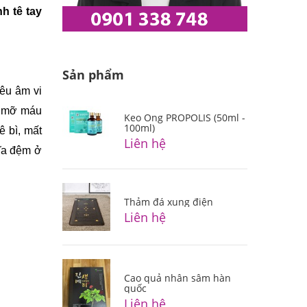
 tê tay 
Sản phẩm
êu âm vi 
, mỡ máu 
Keo Ong PROPOLIS (50ml -
100ml)
 bì, mất 
Liên hệ
ĩa đệm ở 
Thảm đá xung điện
Liên hệ
Cao quả nhân sâm hàn
quốc
Liên hệ