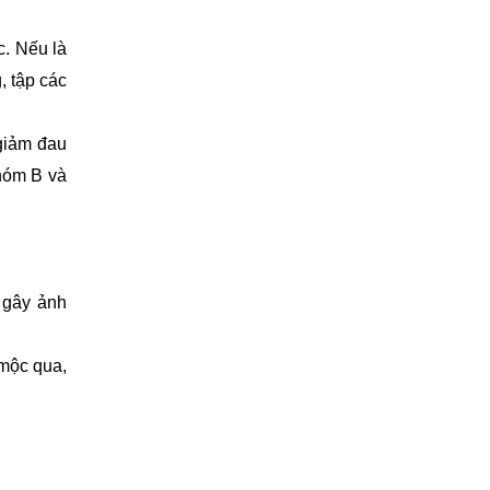
. Nếu là 
 tập các 
giảm đau 
hóm B và 
gây ảnh 
mộc qua, 