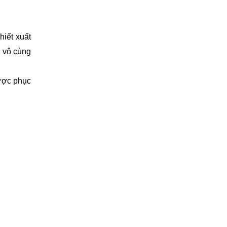
iết xuất 
 vô cùng 
ược phục 