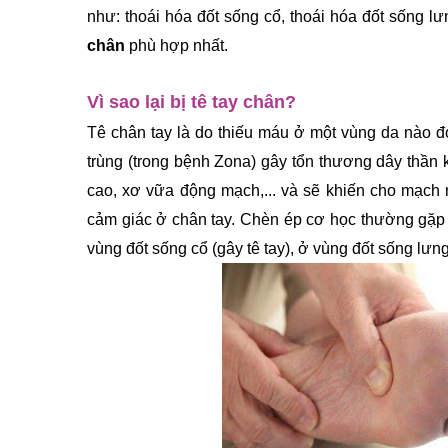
như: thoái hóa đốt sống cổ, thoái hóa đốt sống lưn
chân
 phù hợp nhất.
Vì sao lại bị tê tay chân?
Tê chân tay là do thiếu máu ở một vùng da nào đ
trùng (trong bệnh Zona) gây tổn thương dây thần
cao, xơ vữa động mạch,... và sẽ khiến cho mạch m
cảm giác ở chân tay. Chèn ép cơ học thường gặp 
vùng đốt sống cổ (gây tê tay), ở vùng đốt sống lưng