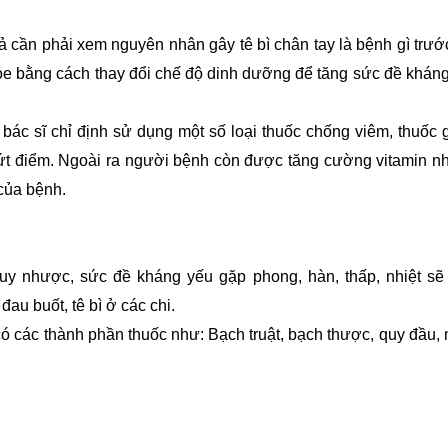
ả cần phải xem nguyên nhân gây tê bì chân tay là bệnh gì trước
ỏe bằng cách thay đổi chế độ dinh dưỡng để tăng sức đề kháng,
ác sĩ chỉ định sử dụng một số loại thuốc chống viêm, thuốc 
ị dứt điểm. Ngoài ra người bệnh còn được tăng cường vitamin n
của bệnh.
suy nhược, sức đề kháng yếu gặp phong, hàn, thấp, nhiệt sẽ 
au buốt, tê bì ở các chi.
ó các thành phần thuốc như: Bạch truật, bạch thược, quy đầu, 