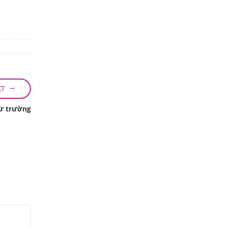
XT
từ trường