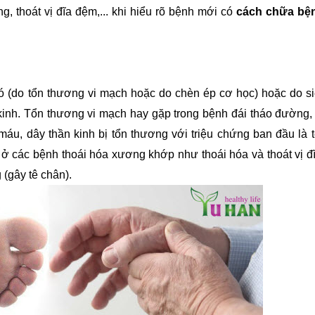
g, thoát vị đĩa đệm,... khi hiểu rõ bệnh mới có 
cách chữa bệnh
ó (do tổn thương vi mạch hoặc do chèn ép cơ học) hoặc do si
 kinh. Tổn thương vi mạch hay gặp trong bệnh đái tháo đường
áu, dây thần kinh bị tổn thương với triệu chứng ban đầu là tê
ở các bệnh thoái hóa xương khớp như thoái hóa và thoát vị đ
 (gây tê chân).