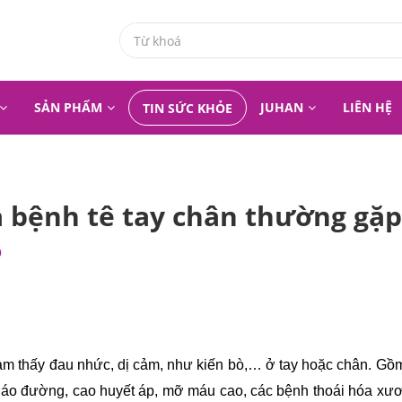
SẢN PHẨM
JUHAN
LIÊN HỆ
TIN SỨC KHỎE
 bệnh tê tay chân thường gặp
9
cảm thấy đau nhức, dị cảm, như kiến bò,… ở tay hoặc chân. Gồm
i tháo đường, cao huyết áp, mỡ máu cao, các bệnh thoái hóa xư