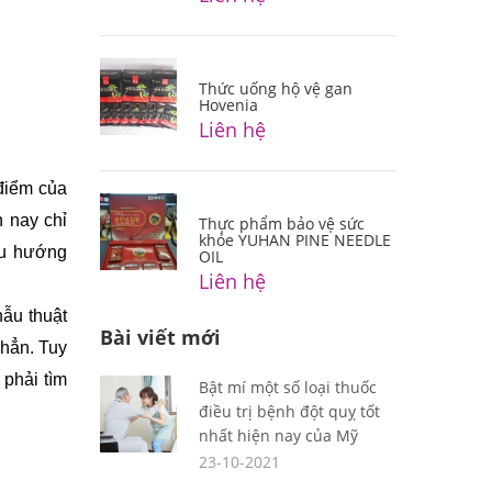
Thức uống hộ vệ gan
Hovenia
Liên hệ
điểm của 
nay chỉ 
Thực phẩm bảo vệ sức
khỏe YUHAN PINE NEEDLE
u hướng 
OIL
Liên hệ
ẫu thuật 
Bài viết mới
hẳn. Tuy 
hải tìm 
Bật mí một số loại thuốc
điều trị bệnh đột quỵ tốt
nhất hiện nay của Mỹ
23-10-2021