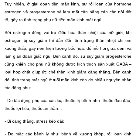
Tuy nhiên, ở giai đoạn tiền mãn kinh, sự rối loạn của hormone 
estrogen và progesterone sẽ làm mất cân bằng cán cân nội tiết 
tố, gây ra tình trạng phụ nữ tiền mãn kinh mất ngủ. 
Bởi estrogen đóng vai trò điều hòa thân nhiệt của nữ giới, khi 
estrogen bị suy giảm thì dẫn đến tình trạng thân nhiệt chị em 
xuống thấp, gây nên hiện tượng bốc hỏa, đổ mồ hôi giữa đêm và 
làm gián đoạn giấc ngủ. Bên cạnh đó, sự suy giảm progesterone 
cũng khiến cho phụ nữ không được kích thích sản xuất GABA – 
loại hợp chất giúp ức chế thần kinh giảm căng thẳng. Bên cạnh 
đó, tình trạng mất ngủ ở tuổi mãn kinh còn do nhiều nguyên nhân 
tác động như:
- 
Do tác dụng phụ của các loại thuốc trị bệnh như: thuốc đau đầu, 
thuốc lợi tiểu, thuốc an thần…
- 
Bị căng thẳng, stress kéo dài;
- 
Do mắc các bệnh lý như: bệnh về xương khớp, rối loạn kinh 