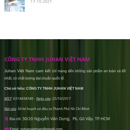
17-10-2021
CÔNG TY TNHH JUHAN VIỆT NAM
Juhan Việt Nam cam kết
chỉ mang đến những sản phẩm an toàn và tốt
nhất, có chất lượng đạt chuẩn quốc tế.
Chủ sở hữu: CÔNG TY TNHH JUHAN VIỆT NAM
0314698586 -
Ngày cấp
: 25/10/2017
MST
:
Nơi cấp
: Sở kế hoạch và đầu tư Thành Phố Hồ Chí Minh
30/20 Nguyễn Văn Dung, P6, Gò Vấp, TP.HCM
Địa chỉ:
Email: yuhanvietnam@gmail.com