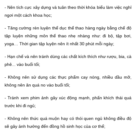
- 
N
ên tích cực xây dựng và tuân theo thời khóa biểu làm việc nghỉ 
ngơi một cách khoa học;
- 
Tăng cường rèn luyện thể dục thể thao hàng ngày bằng chế độ 
tập luyện những môn thể thao nhẹ nhàng như: đi bộ, tập bơi, 
yoga… Thời gian tập luyện nên ít nhất 30 phút mỗi ngày;
- 
Hạn chế và nên tránh dùng các chất kích thích như rượu, bia, cà 
phê... vào buổi tối;
- 
Không nên sử dụng các thực phẩm cay nóng, nhiều dầu mỡ, 
không nên ăn quá no vào buổi tối;
- 
Tránh xem phim ảnh gây xúc động mạnh, phấn khích thái quá 
trước khi đi ngủ;
- 
Không nên thức quá muộn hay có thói quen ngủ không điều độ 
sẽ gây ảnh hưởng đến đồng hồ sinh học của cơ thể;