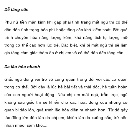
Dễ tăng cân
Phụ nữ tiền mãn kinh khi gặp phải tình trạng mất ngủ thì có thể 
dẫn đến tình trạng béo phì hoặc tăng cân khó kiểm soát. Bởi quá 
trình chuyển hóa năng lượng kém, khả năng tích tụ lượng mỡ 
trong cơ thể cao hơn lúc trẻ. Đặc biệt, khi bị mất ngủ thì sẽ làm 
gia tăng cảm giác thèm ăn ở chị em và có thể dẫn đến tăng cân.
Da lão hóa nhanh
Giấc ngủ đóng vai trò vô cùng quan trọng đối với các cơ quan 
trong cơ thể. Bởi đây là lúc hệ bài tiết và thải độc, hệ tuần hoàn 
của con người hoạt động. Nếu chị em mất ngủ, trằn trọc, ngủ 
không sâu giấc thì sẽ khiến cho các hoạt động của những cơ 
quan bị đảo lộn, quá trình lão hóa diễn ra nhanh hơn. Từ đó gây 
tác động lớn đến làn da chị em, khiến làn da xuống sắc, trở nên 
nhăn nheo, sạm khô,...