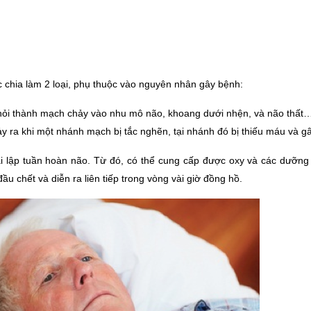
 chia làm 2 loại, phụ thuộc vào nguyên nhân gây bệnh:
khỏi thành mạch chảy vào nhu mô não, khoang dưới nhện, và não thất
 ra khi một nhánh mạch bị tắc nghẽn, tại nhánh đó bị thiếu máu và gâ
i lập tuần hoàn não. Từ đó, có thể cung cấp được oxy và các dưỡng c
 chết và diễn ra liên tiếp trong vòng vài giờ đồng hồ. 