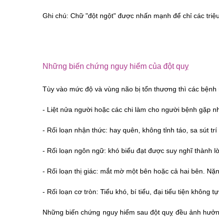
Ghi chú: Chữ "đột ngột" được nhấn mạnh để chỉ các triệ
Những biến chứng nguy hiểm của đột quỵ
Tùy vào mức độ và vùng não bị tổn thương thì các bệnh
- 
Liệt nửa người hoặc các chi làm cho người bệnh gặp n
- 
Rối loạn nhận thức: hay quên, không tỉnh táo, sa sút trí 
- 
Rối loạn ngôn ngữ: khó biểu đạt được suy nghĩ thành lời
- 
Rối loạn thị giác: mắt mờ một bên hoặc cả hai bên. N
- 
Rối loạn cơ tròn: Tiểu khó, bí tiểu, đại tiểu tiện không t
Những biến chứng nguy hiểm sau đột quỵ đều ảnh hưởng n