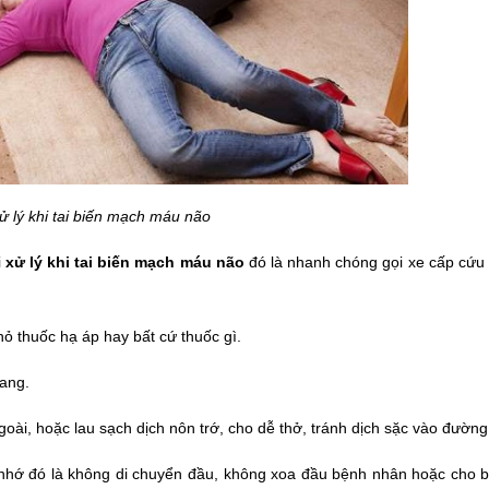
ử lý khi tai biến mạch máu não
 
xử lý khi tai biến mạch máu não 
đó là nhanh chóng gọi xe cấp cứu
ỏ thuốc hạ áp hay bất cứ thuốc gì.
ang.
oài, hoặc lau sạch dịch nôn trớ, cho dễ thở, tránh dịch sặc vào đường
 nhớ đó là không di chuyển đầu, không xoa đầu bệnh nhân hoặc cho b