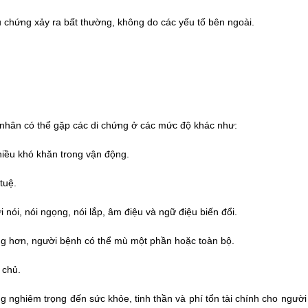
u chứng xảy ra bất thường, không do các yếu tố bên ngoài.
 nhân có thể gặp các di chứng ở các mức độ khác như: 
hiều khó khăn trong vận động.
tuệ.
 nói, nói ngọng, nói lắp, âm điệu và ngữ điệu biến đổi.
ặng hơn, người bệnh có thể mù một phần hoặc toàn bộ.
ự chủ.
ghiêm trọng đến sức khỏe, tinh thần và phí tổn tài chính cho người 