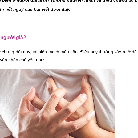
 biến ở người già là gì? Những nguyên nhân và triệu chứng 
tai 
hi tiết ngay sau bài viết dưới đây.  
 người già?
 chứng đột quỵ, tai biến mạch máu não. Điều này thường xảy ra ở độ t
guyên nhân chủ yếu như: