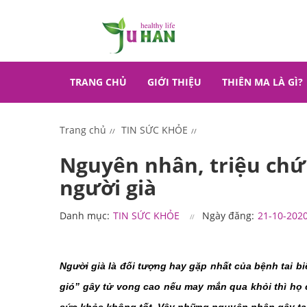
TRANG CHỦ
GIỚI THIỆU
THIÊN MA LÀ GÌ?
Trang chủ
TIN SỨC KHỎE
Nguyên nhân, triệu chứ
người già
Danh mục:
TIN SỨC KHỎE
Ngày đăng:
21-10-202
Người già là đối tượng hay gặp nhất của bệnh tai b
gió” gây tử vong cao nếu may mắn qua khỏi thì họ c