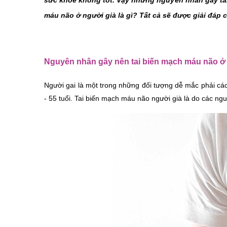
sức khỏe không tốt. Vậy những nguyên nhân gây tai
máu não ở người già 
là gì? Tất cả sẽ được giải đáp c
Nguyên nhân gây nên tai biến mạch máu não ở
Người gai là một trong những đối tượng dễ mắc phải các
- 55 tuổi. Tai biến mạch máu não người già là do các n