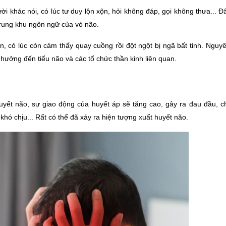
khác nói, có lúc tư duy lộn xộn, hỏi không đáp, gọi không thưa... Đâ
trung khu ngôn ngữ của vỏ não.
 có lúc còn cảm thấy quay cuồng rồi đột ngột bị ngã bất tỉnh. Nguyê
ởng đến tiểu não và các tổ chức thần kinh liên quan.
huyết não, sự giao động của huyết áp sẽ tăng cao, gây ra đau đầu, c
hó chịu... Rất có thể đã xảy ra hiện tượng xuất huyết não.