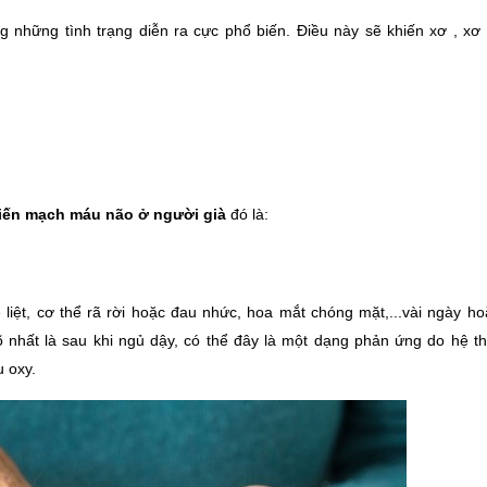
ng những tình trạng diễn ra cực phổ biến. Điều này sẽ khiến xơ , xơ
biến mạch máu não ở người già 
đó là:
iệt, cơ thể rã rời hoặc đau nhức, hoa mắt chóng mặt,...vài ngày hoặ
õ nhất là sau khi ngủ dậy, có thể đây là một dạng phản ứng do hệ t
 oxy.