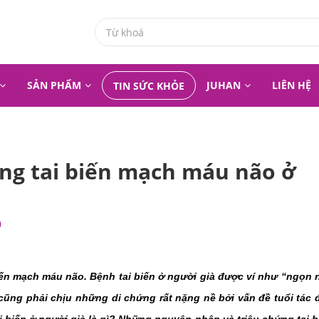
SẢN PHẨM
JUHAN
LIÊN HỆ
TIN SỨC KHỎE
ng tai biến mạch máu não ở
0
iến mạch máu não. Bệnh tai biến ở người già được ví như “ngọn n
ũng phải chịu những di chứng rất nặng nề bởi vấn đề tuổi tác đ