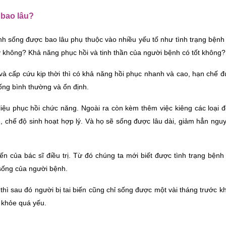
 bao lâu?
ệnh sống được bao lâu phụ thuộc vào nhiều yếu tố như tình trạng bệnh
 không? Khả năng phục hồi và tinh thần của người bệnh có tốt không?
và cấp cứu kịp thời thì có khả năng hồi phục nhanh và cao, hạn chế đ
ống bình thường và ổn định. 
 liệu phục hồi chức năng. Ngoài ra còn kèm thêm việc kiêng các loại đ
chế độ sinh hoạt hợp lý. Và họ sẽ sống được lâu dài, giảm hẳn nguy 
n của bác sĩ điều trị. Từ đó chúng ta mới biết được tình trạng bệnh
sống của người bệnh. 
ì sau đó người bị tai biến cũng chỉ sống được một vài tháng trước khi
 khỏe quá yếu.