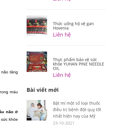
Thức uống hộ vệ gan
Hovenia
Liên hệ
Thực phẩm bảo vệ sức
khỏe YUHAN PINE NEEDLE
OIL
 não tăng 
Liên hệ
Bài viết mới
rong máu 
Bật mí một số loại thuốc
điều trị bệnh đột quỵ tốt
áu não ở 
nhất hiện nay của Mỹ
 sức khỏe 
23-10-2021