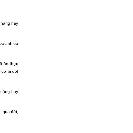
 nặng hay 
ược nhiều 
ồ ăn thực 
cơ bị đột 
 nặng hay 
 qua đời, 