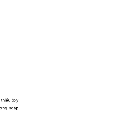
thiếu ôxy 
ợng ngáp 